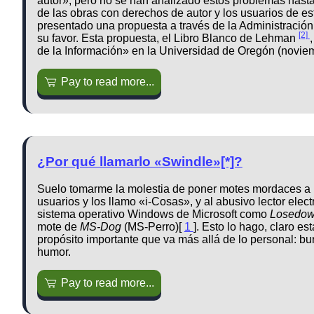
autor», pero no se han analizado estos problemas hasta l
de las obras con derechos de autor y los usuarios de es
presentado una propuesta a través de la Administración 
[2]
su favor. Esta propuesta, el Libro Blanco de Lehman
de la Información» en la Universidad de Oregón (novie
Pay to read more...
¿Por qué llamarlo «Swindle»[*]?
Suelo tomarme la molestia de poner motes mordaces a l
usuarios y los llamo «i-Cosas», y al abusivo lector ele
sistema operativo Windows de Microsoft como
Losedo
mote de
MS-Dog
(MS-Perro)[
1
]. Esto lo hago, claro e
propósito importante que va más allá de lo personal: bu
humor.
Pay to read more...